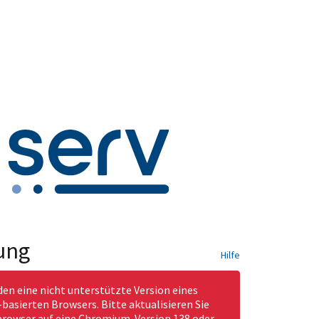
ung
Hilfe
den eine nicht unterstützte Version eines
asierten Browsers. Bitte aktualisieren Sie
rowser auf eine Chromium-Version 138 oder