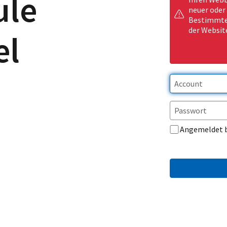
ule
neuer oder
Bestimmte 
der Websit
el
Angemeldet 